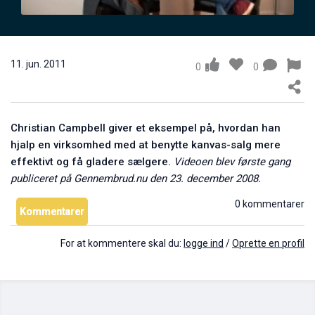
Alexander Kjerulf: Mine arbejdsrutiner
17. maj 2011
0
11. jun. 2011
0
0
Christian Campbell
giver et eksempel på, hvordan han
hjalp en virksomhed med at benytte kanvas-salg mere
effektivt og få gladere sælgere.
Videoen blev første gang
publiceret på Gennembrud.nu den 23. december 2008.
0 kommentarer
Kommentarer
Mark Anthony: Tag ejerskab over din dag
04. jun. 2011
0
For at kommentere skal du:
logge ind
/
Oprette en profil