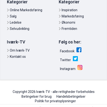
Kategorier
Kategorier
Online Markedsføring
Inspiration
Salg
Markedsføring
Ledelse
Økonomi
Selvudvikling
Fremtiden
Mark Anthony: Drop deadlines
27. jun. 2011
0
Iværk-TV
Følg os her:
Om Iværk-TV
Facebook
Kontakt os
Twitter
Instagram
Copyright 2026 Iværk-TV - alle rettigheder forbeholdes
Betingelser for brug
Handelsbetingelser
Politik for privatoplysninger
Lars Grove Mortensen: Læring skal ske gennem ros -