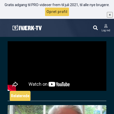
Gratis adgang til PRO-videoer frem til juli 2021, til alle nye brugere.
Opret profil
×
Christian Campbell: En lærerig case om
kanvas-salg
Log ind
Relaterede