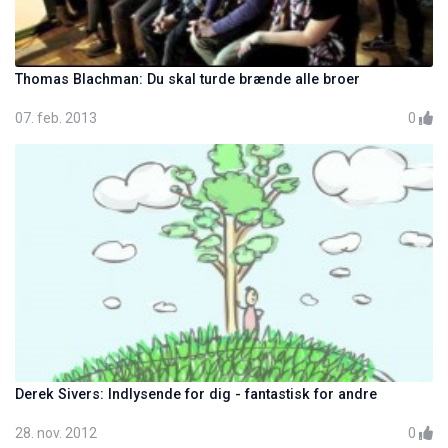
Thomas Blachman: Du skal turde brænde alle broer
07. feb. 2013
0
Derek Sivers: Indlysende for dig - fantastisk for andre
28. nov. 2012
0