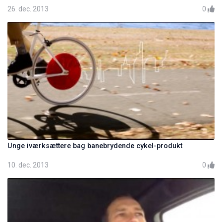
26. dec. 2013
0
Unge iværksættere bag banebrydende cykel-produkt
10. dec. 2013
0