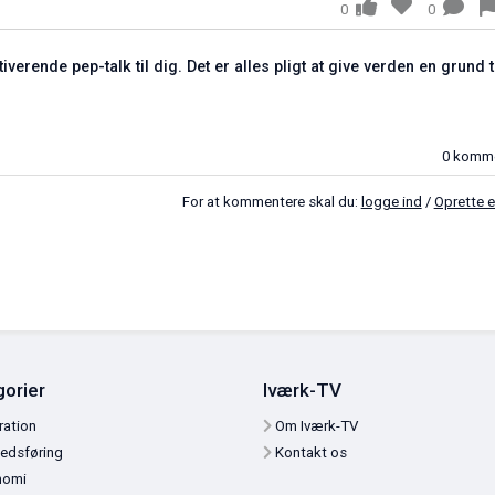
0
0
otiverende pep-talk til dig. Det er alles pligt at give verden en g
For at kommentere skal du:
logge ind
/
O
tegorier
Iværk-TV