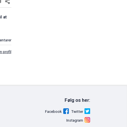
rund til at
Nick Vujicic: Alle er noget værd
16. feb. 2011
0 kommentarer
prette en profil
Historien om styrke og visioner
Følg os her:
24. feb. 2011