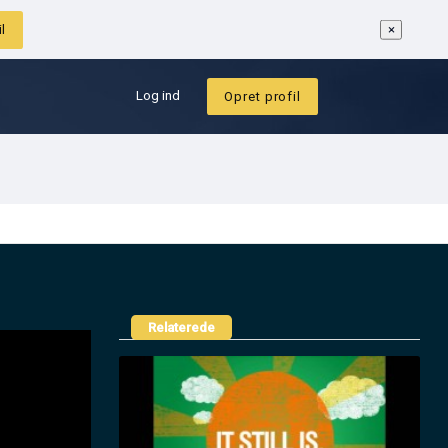
et profil
Log ind
Opret profil
Relaterede