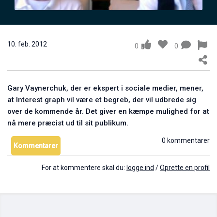
Marcus Sheridan: Sådan lærer du at forstå kunderne
25. jun. 2011
1
10. feb. 2012
0
0
Gary Vaynerchuk, der er ekspert i sociale medier, mener,
at Interest graph vil være et begreb, der vil udbrede sig
over de kommende år. Det giver en kæmpe mulighed for at
nå mere præcist ud til sit publikum.
0 kommentarer
Kommentarer
Darren Rowse: Du skal være tålmodig som blogger
30. sep. 2011
0
For at kommentere skal du:
logge ind
/
Oprette en profil