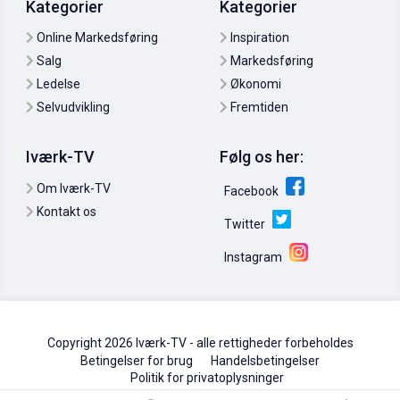
Kategorier
Kategorier
Online Markedsføring
Inspiration
Salg
Markedsføring
Ledelse
Økonomi
Selvudvikling
Fremtiden
19:12
Brian Brandt: Sådan arbejder du med WordPress SEO
05. nov. 2011
0
Iværk-TV
Følg os her:
Om Iværk-TV
Facebook
Kontakt os
Twitter
Instagram
Copyright 2026 Iværk-TV - alle rettigheder forbeholdes
Betingelser for brug
Handelsbetingelser
Politik for privatoplysninger
Michael Lykke Aagaard: Tre tips til din webtekst