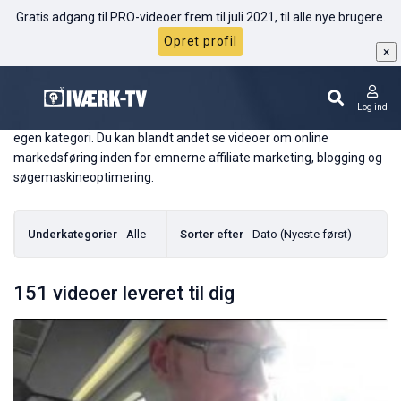
Gratis adgang til PRO-videoer frem til juli 2021, til alle nye brugere.
Opret profil
×
Online Markedsføring
Log ind
Online markedsføring er et stort emne, og derfor har det fået sin
egen kategori. Du kan blandt andet se videoer om online
markedsføring inden for emnerne affiliate marketing, blogging og
søgemaskineoptimering.
Underkategorier
Alle
Sorter efter
Dato (Nyeste først)
151 videoer leveret til dig