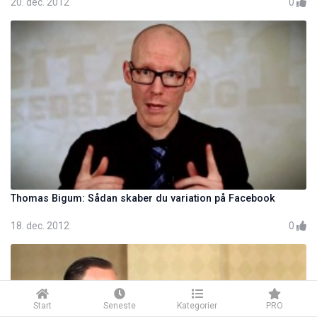
20. dec. 2012
0
Thomas Bigum: Sådan skaber du variation på Facebook
18. dec. 2012
0
Start
Seneste
Kategorier
PRO