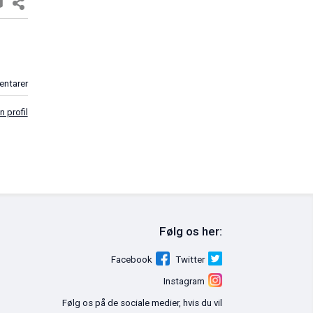
et.
Nick Vujicic: Alle er noget værd
0 kommentarer
16. feb. 2011
prette en profil
Følg os her:
Historien om styrke og visioner
24. feb. 2011
Facebook
Twitter