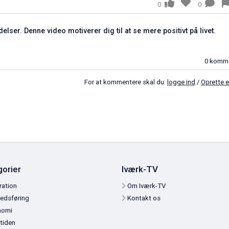
0
0
ndelser. Denne video motiverer dig til at se mere positivt på liv
For at kommentere skal du:
logge ind
/
O
tegorier
Iværk-TV
nspiration
Om Iværk-TV