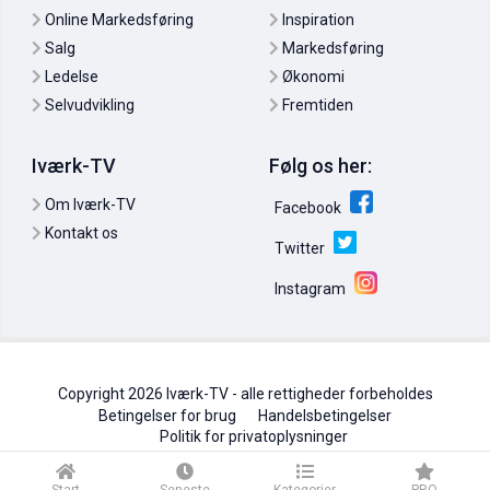
Online Markedsføring
Inspiration
Salg
Markedsføring
Ledelse
Økonomi
Selvudvikling
Fremtiden
Iværk-TV
Følg os her:
Mike Michalowicz: Du skal skille dig ud
15. jun. 2011
0
Om Iværk-TV
Facebook
Kontakt os
Twitter
Instagram
Copyright 2026 Iværk-TV - alle rettigheder forbeholdes
Betingelser for brug
Handelsbetingelser
Politik for privatoplysninger
Viral marketing: Tiger Woods kan gå på vandet