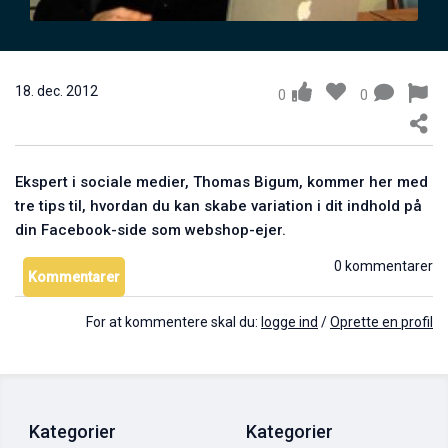
Mikael Johnsen: Brug videoklip med kundereferencer
24. maj 2011
0
18. dec. 2012
0
0
Ekspert i sociale medier, Thomas Bigum, kommer her med
tre tips til, hvordan du kan skabe variation i dit indhold på
din Facebook-side som webshop-ejer.
0 kommentarer
Kommentarer
Mikael Johnsen: Tre gode grunde til at bruge video
For at kommentere skal du:
logge ind
/
Oprette en profil
10. jun. 2011
0
Kategorier
Kategorier