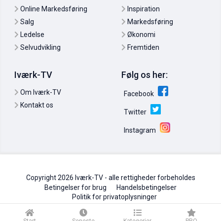
Online Markedsføring
Inspiration
Salg
Markedsføring
Ledelse
Økonomi
Selvudvikling
Fremtiden
Iværk-TV
Følg os her:
Aase Hoeck: Sådan opbygger du et stærkt netværk
15. maj 2011
0
Om Iværk-TV
Facebook
Kontakt os
Twitter
Instagram
Copyright 2026 Iværk-TV - alle rettigheder forbeholdes
Betingelser for brug
Handelsbetingelser
Politik for privatoplysninger
Martin Thorborg: Der er ingen formel for succes