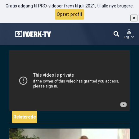
Gratis adgang til PRO-videoer frem til juli 2021, til alle nye brugere.
Opret profil
×
Tony Robbins: Hvorfor træffer vi de valg
vi gør?
Log ind
Relaterede