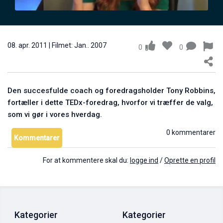
Coach: Sådan motiverer du dig selv
05. apr. 2011
0
08. apr. 2011
|
Filmet: Jan.. 2007
0
0
Den succesfulde coach og foredragsholder Tony Robbins,
fortæller i dette TEDx-foredrag, hvorfor vi træffer de valg,
som vi gør i vores hverdag.
0 kommentarer
Kommentarer
Anders Søndergaard: Vejen til at udnytte dit potentiale
For at kommentere skal du:
logge ind
/
Oprette en profil
04. maj 2011
1
Kategorier
Kategorier