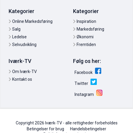
Kategorier
Kategorier
Online Markedsføring
Inspiration
Salg
Markedsføring
Ledelse
Økonomi
Martin Thorborg: Det koster penge at tjene penge
Selvudvikling
Fremtiden
11. mar. 2011
0
Iværk-TV
Følg os her:
Om Iværk-TV
Facebook
Kontakt os
Twitter
Instagram
Copyright 2026 Iværk-TV - alle rettigheder forbeholdes
Webtekst der konverterer: Call-to-action
Betingelser for brug
Handelsbetingelser