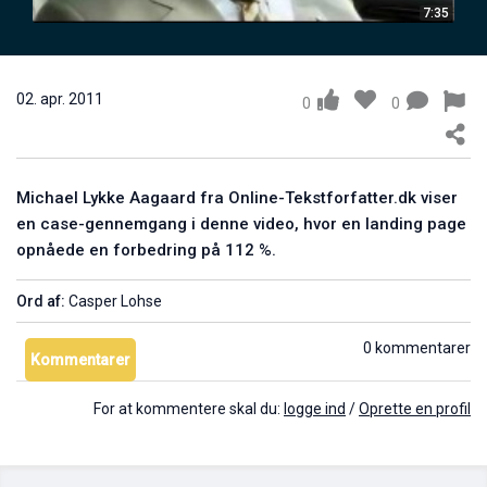
7:35
Rolf Høegh: Kunsten at sælge - 3. del
14. feb. 2011
0
02. apr. 2011
0
0
Michael Lykke Aagaard fra Online-Tekstforfatter.dk viser
en case-gennemgang i denne video, hvor en landing page
opnåede en forbedring på 112 %.
Ord af:
Casper Lohse
Anders Gisselmann: Sådan udgiver du dine egne bøger
0 kommentarer
Kommentarer
04. mar. 2011
0
For at kommentere skal du:
logge ind
/
Oprette en profil