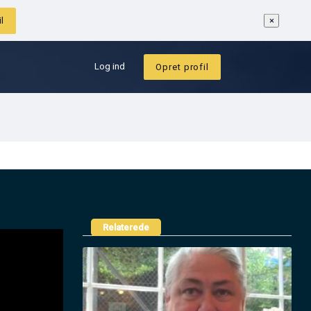
et profil
Log ind
Opret profil
Relaterede