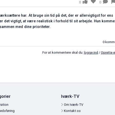
0
0
iværksættere har. At bruge sin tid på det, der er allervigtigst f
or er det vigtigt, at være realistisk i forhold til sit arbejde. H
rbejde sammen med dine prioriteter.
For at kommentere skal du:
logge ind
/
O
tegorier
Iværk-TV