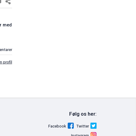
or ens
un kommer med
Mark Anthony: Tag ejerskab over din dag
04. jun. 2011
0 kommentarer
prette en profil
Christian Campbell: En lærerig case om k
salg
Følg os her: