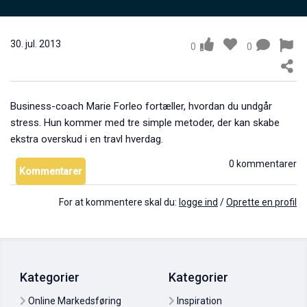
Alexander Kjerulf: Mine arbejdsrutiner
17. maj 2011
0
30. jul. 2013
0
0
Business-coach Marie Forleo fortæller, hvordan du undgår
stress. Hun kommer med tre simple metoder, der kan skabe
ekstra overskud i en travl hverdag.
0 kommentarer
Kommentarer
Mark Anthony: Tag ejerskab over din dag
For at kommentere skal du:
logge ind
/
Oprette en profil
04. jun. 2011
0
Kategorier
Kategorier
Online Markedsføring
Inspiration