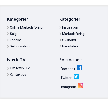
Kategorier
Kategorier
Online Markedsføring
Inspiration
Salg
Markedsføring
Christian Campbell: En lærerig case om kanvas-salg
Ledelse
Økonomi
11. jun. 2011
0
Selvudvikling
Fremtiden
Iværk-TV
Følg os her:
Om Iværk-TV
Facebook
Kontakt os
Twitter
Instagram
Mark Anthony: Drop deadlines