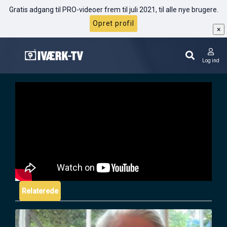
Gratis adgang til PRO-videoer frem til juli 2021, til alle nye brugere.
Opret profil
×
Martin Bjergegaard: Sådan lever jeg et
lykkeligt liv
Log ind
Relaterede