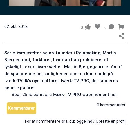
Alexander Kjerulf: Mine arbejdsrutiner
17. maj 2011
0
02. okt. 2012
0
0
Serie-iværksætter og co-founder i Rainmaking, Martin
Bjergegaard, forklarer, hvordan han praktiserer et
lykkeligt liv som iværksætter.
Martin Bjergegaard er én af
de spændende personligheder, som du kan møde på
Iværk-TV.dk's nye platform, Iværk-TV PRO, der lanceres
senere på året.
Mark Anthony: Tag ejerskab over din dag
Spar 25 % på et års Iværk-TV PRO-abonnement her!
04. jun. 2011
0
0 kommentarer
Kommentarer
For at kommentere skal du:
logge ind
/
Oprette en profil