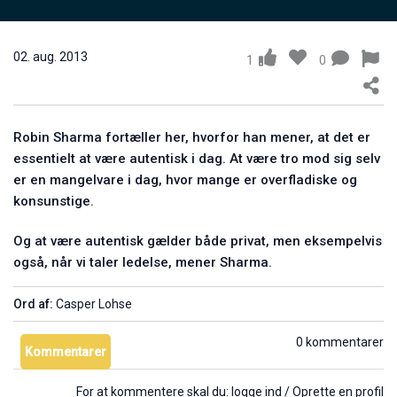
Christian Stadil holder foredrag om Company Karma
25. mar. 2011
0
02. aug. 2013
1
0
Robin Sharma fortæller her, hvorfor han mener, at det er
essentielt at være autentisk i dag. At være tro mod sig selv
er en mangelvare i dag, hvor mange er overfladiske og
konsunstige.
Og at være autentisk gælder både privat, men eksempelvis
Tine Thygesen: Sådan skaber du et stærkt team
også, når vi taler ledelse, mener Sharma.
17. apr. 2011
0
Ord af:
Casper Lohse
0 kommentarer
Kommentarer
For at kommentere skal du:
logge ind
/
Oprette en profil