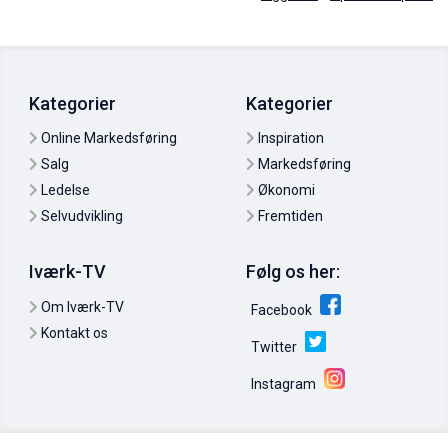
Kategorier
Kategorier
5:40
Thyra Frank: Sådan motiverede jeg medarbejderne
Online Markedsføring
Inspiration
27. apr. 2011
0
Salg
Markedsføring
Ledelse
Økonomi
Selvudvikling
Fremtiden
Iværk-TV
Følg os her:
Om Iværk-TV
Facebook
Kontakt os
Twitter
Instagram
Eksperter: De største fejl ledere kan begå
07. maj 2011
0